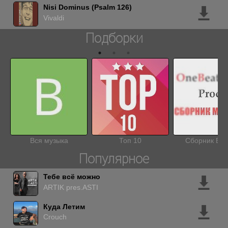
Nisi Dominus (Psalm 126)
Vivaldi
Подборки
Вся музыка
Топ 10
Сборник BE
Популярное
Тебе всё можно
ARTIK pres.ASTI
Куда Летим
Crouch