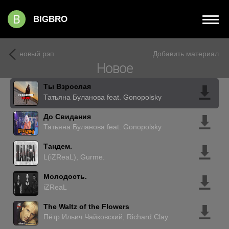
BIGBRO
новый рэп
Добавить материал
Новое
Ты Взрослая
Татьяна Буланова feat. Gonopolsky
До Свидания
Татьяна Буланова feat. Gonopolsky
Тандем.
L(iZReaL), Gurme.
Молодость.
iZReaL
The Waltz of the Flowers
Пётр Ильич Чайковский, Richard Clay